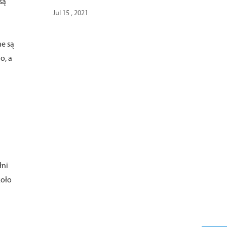
są
Jul 15 , 2021
ne są
o, a
łni
koło