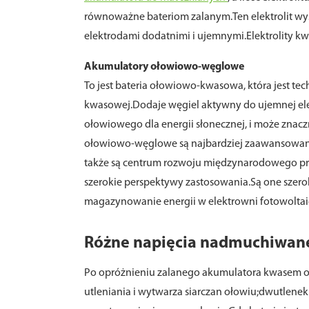
równoważne bateriom zalanym.Ten elektrolit wys
elektrodami dodatnimi i ujemnymi.Elektrolity kwa
Akumulatory ołowiowo-węglowe
To jest bateria ołowiowo-kwasowa, która jest t
kwasowej.Dodaje węgiel aktywny do ujemnej ele
ołowiowego dla energii słonecznej, i może znac
ołowiowo-węglowe są najbardziej zaawansowaną
także są centrum rozwoju międzynarodowego prz
szerokie perspektywy zastosowania.Są one szero
magazynowanie energii w elektrowni fotowoltaic
Różne napięcia nadmuchiwan
Po opróżnieniu zalanego akumulatora kwasem oł
utleniania i wytwarza siarczan ołowiu;dwutlene