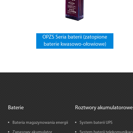
OPZS Seria baterii (zatopione
baterie kwasowo-ołowiowe)
Baterie
Roztwory akumulatorowe
Bateria magazynowania energii
System baterii UPS
Zapasowy akumulator
System baterii telekomunikac