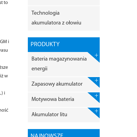
t to
Technologia
akumulatora z ołowiu
AGM i
PRODUKTY
wasu
Bateria magazynowania
ższe
energii
iż w
Zapasowy akumulator
) i
Motywowa bateria
ność
Akumulator litu
NAJNOWSZE