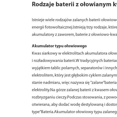
Rodzaje baterii z ołowiany
Istnieje wiele rodzajów zalanych baterii ołow
energii fotowoltaicznej.Istnieją trzy rodzaje, kt
akumulatory z zaworem, baterie z ołowiowo-kw
Akumulator typu ołowiowego
Kwas siarkowy w elektrolitach akumulatora ołow
i rozładowywania baterii.W tradycyjnych bateria
wyjątkiem tablic polarnych, separatorów i inny
elektrolitem, który jest głębokim cyklem zalan
stanie nadmiaru, więc nazywa się "zalane"bateria
elektrolity.Na górze zalanej baterii z kwasem o
rozbryzganiu cieczy.Podczas stosowania, z powo
otwierana, aby dodać wodę destylowaną i dostos
type"Bateria.Akumulator ołowiowy typu zalanego