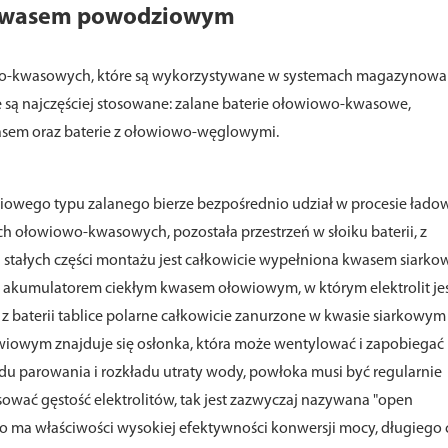
m kwasem powodziowym
iowo-kwasowych, które są wykorzystywane w systemach magazynowa
óre są najczęściej stosowane: zalane baterie ołowiowo-kwasowe,
asem oraz baterie z ołowiowo-węglowymi.
iowego typu zalanego bierze bezpośrednio udział w procesie łado
ch ołowiowo-kwasowych, pozostała przestrzeń w słoiku baterii, z
ch stałych części montażu jest całkowicie wypełniona kwasem siark
ym akumulatorem ciekłym kwasem ołowiowym, w którym elektrolit je
 z baterii tablice polarne całkowicie zanurzone w kwasie siarkowym
łowiowym znajduje się osłonka, która może wentylować i zapobiegać
du parowania i rozkładu utraty wody, powłoka musi być regularnie
ować gęstość elektrolitów, tak jest zazwyczaj nazywana "open
 ma właściwości wysokiej efektywności konwersji mocy, długiego 