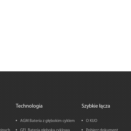
Technologia
Szybkie łącza
AGM Bateria z głębokim cyklem
O KIJO
yjnych
GEL Bateria głęboka cyklowa
Pobierz dokument