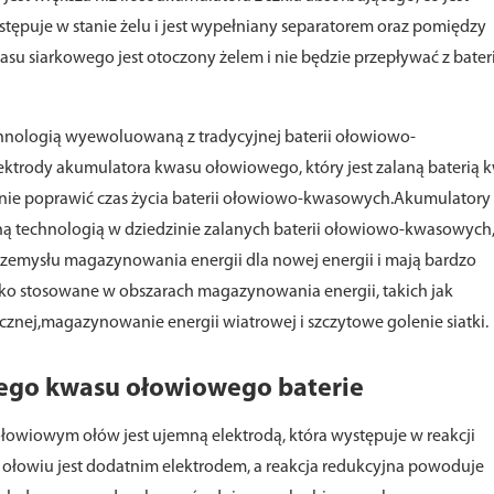
tępuje w stanie żelu i jest wypełniany separatorem oraz pomiędzy
su siarkowego jest otoczony żelem i nie będzie przepływać z bateri
echnologią wyewoluowaną z tradycyjnej baterii ołowiowo-
ktrody akumulatora kwasu ołowiowego, który jest zalaną baterią 
znie poprawić czas życia baterii ołowiowo-kwasowych.Akumulatory
 technologią w dziedzinie zalanych baterii ołowiowo-kwasowych,
emysłu magazynowania energii dla nowej energii i mają bardzo
ko stosowane w obszarach magazynowania energii, takich jak
znej,magazynowanie energii wiatrowej i szczytowe golenie siatki.
ego kwasu ołowiowego baterie
owiowym ołów jest ujemną elektrodą, która występuje w reakcji
k ołowiu jest dodatnim elektrodem, a reakcja redukcyjna powoduje