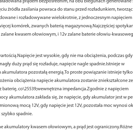
t naładowana prądem bezpośrednim, na obu biegunach generowane 
iu źródła zasilania powraca do stanu przed rozładunkiem, tworząc
adowane i rozładowywane wielokrotnie, z jednoczesnym napięciem
lub więcej komórek, zwanych baterią magazynową.Najczęściej spotyka
v zalane kwasem ołowiowym, i 12v zalane baterie ołowiu-kwasoweg
wartością.Napięcie jest wysokie, gdy nie ma obciążenia, podczas gdy
 nagły duży prąd się rozładuje, napięcie nagle spadnie.Istnieje w
 akumulatora pozostałą energią.To proste powiązanie istnieje tylko
ożenia obciążenia napięcie akumulatora zostanie zniekształcone ze
 baterię, co\25539;wewnętrzna impedancja.Zgodnie z napięciem
ocy akumulatora zakłada się, że napięcie, gdy akumulator jest w pe
amionową mocą 12V, gdy napięcie jest 12V, pozostała moc wynosi o
c szybko spadnie.
ane akumulatory kwasem ołowiowym, a prąd jest ograniczony.Różne