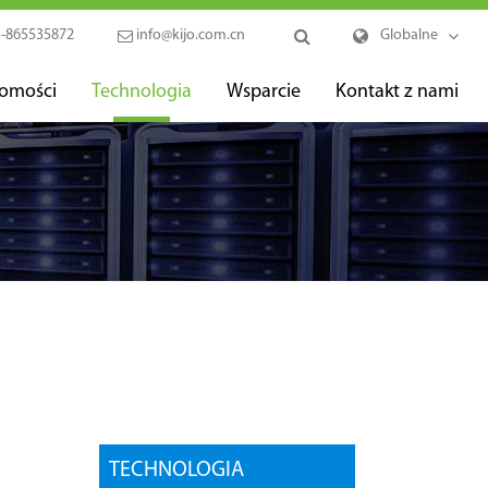
-865535872
info@kijo.com.cn
Globalne
omości
Technologia
Wsparcie
Kontakt z nami
TECHNOLOGIA