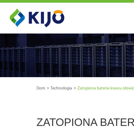
Dom
Technologia
Zatopiona bateria kwasu ołow
ZATOPIONA BATE