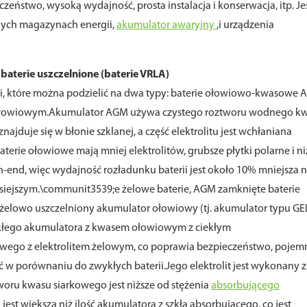
czeństwo, wysoką wydajność, prosta instalacja i konserwacja, itp. Jes
nych magazynach energii,
akumulator awaryjny
,i urządzenia
terie uszczelnione (baterie VRLA)
ji, które można podzielić na dwa typy: baterie ołowiowo-kwasowe 
ołowiowym.Akumulator AGM używa czystego roztworu wodnego k
najduje się w błonie szklanej, a część elektrolitu jest wchłaniana
erie ołowiowe mają mniej elektrolitów, grubsze płytki polarne i ni
n-end, więc wydajność rozładunku baterii jest około 10% mniejsza n
siejszym.\communit3539;e żelowe baterie, AGM zamknięte baterie
elowo uszczelniony akumulator ołowiowy (tj. akumulator typu GEL
kłego akumulatora z kwasem ołowiowym z ciekłym
kowego z elektrolitem żelowym, co poprawia bezpieczeństwo, pojem
w porównaniu do zwykłych baterii.Jego elektrolit jest wykonany z
woru kwasu siarkowego jest niższe od stężenia
absorbującego
itu jest większa niż ilość akumulatora z szkła absorbującego, co jest