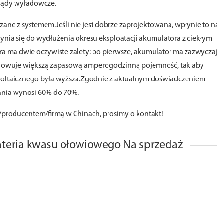
prądy wyładowcze.
ane z systemem.Jeśli nie jest dobrze zaprojektowana, wpłynie to n
ynia się do wydłużenia okresu eksploatacji akumulatora z ciekłym
a ma dwie oczywiste zalety: po pierwsze, akumulator ma zazwycza
zachowuje większą zapasową amperogodzinną pojemność, tak aby
woltaicznego była wyższa.Zgodnie z aktualnym doświadczeniem
nia wynosi 60% do 70%.
/producentem/firmą w Chinach, prosimy o kontakt!
ateria kwasu ołowiowego Na sprzedaż