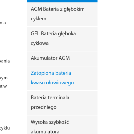
AGM Bateria z głębokim
cyklem
nia
GEL Bateria głęboka
cyklowa
Akumulator AGM
wania
Zatopiona bateria
owym
kwasu ołowiowego
st w
Bateria terminala
przedniego
Wysoka szybkość
cyklu
akumulatora