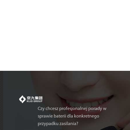
Czy chcesz profesjonalnej porady w
sprawie baterii dla konkretnego
przypadku zasilania?