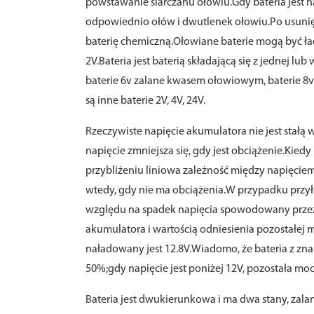
powstawanie siarczanu ołowiu.Gdy bateria jes
odpowiednio ołów i dwutlenek ołowiu.Po usunięc
baterię chemiczną.Ołowiane baterie mogą być ł
2V.Bateria jest baterią składającą się z jednej 
baterie 6v zalane kwasem ołowiowym, baterie 8
są inne baterie 2V, 4V, 24V.
Rzeczywiste napięcie akumulatora nie jest stałą 
napięcie zmniejsza się, gdy jest obciążenie.Kiedy
przybliżeniu liniowa zależność między napięciem
wtedy, gdy nie ma obciążenia.W przypadku przył
względu na spadek napięcia spowodowany przez
akumulatora i wartością odniesienia pozostałej m
naładowany jest 12.8V.Wiadomo, że bateria z zn
50%;gdy napięcie jest poniżej 12V, pozostała mo
Bateria jest dwukierunkowa i ma dwa stany, zal