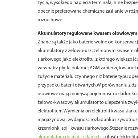
życia, wysokiego napięcia terminala, silne bezpie
obecnie preferowane chemiczne zasilanie w róż
rozruchowe.
Akumulatory regulowane kwasem ołowiowym ba
Znane są także jako baterie wolne od konserwac
akumulatory z żelowo-uszczelnionym kwasem 
siarkowego jako elektrolitu, z którego większość z
wewnątrz płytki polarnej.AGM zapieczętowane bat
zużycie materiału czynnego niż baterie typu ope
przypadku baterii otwartych.W porównaniu z dzi
ołowiowe mają mniejszą pojemność rozładunku.ż
żelowo-kwasowy akumulator to ulepszenia zwy
elektrolitem.Wymienia on elektrolit kwasu siar
magazynową, wydajność rozładunku i żywotność 
krzemionki sol i kwasu siarkowego.Stężenie rozt
akumulatora do mat szklanych
, a ilość elektrol