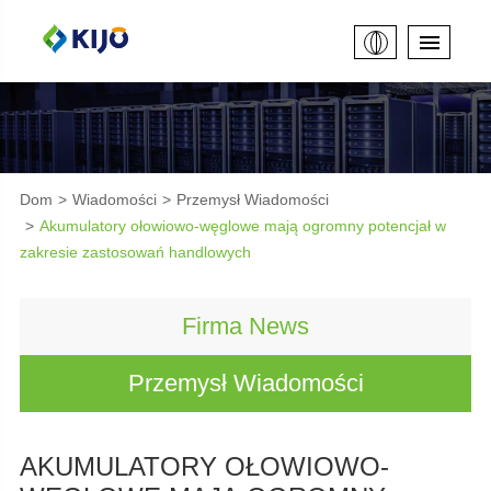
Dom
Wiadomości
Przemysł Wiadomości
Akumulatory ołowiowo-węglowe mają ogromny potencjał w
zakresie zastosowań handlowych
Firma News
Przemysł Wiadomości
AKUMULATORY OŁOWIOWO-