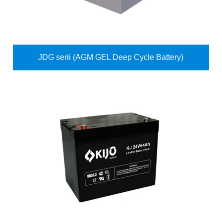
JDG serii (AGM GEL Deep Cycle Battery)