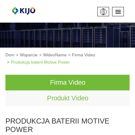
Dom
Wsparcie
WideoName
Firma Video
Produkcja baterii Motive Power
Firma Video
Produkt Video
PRODUKCJA BATERII MOTIVE
POWER