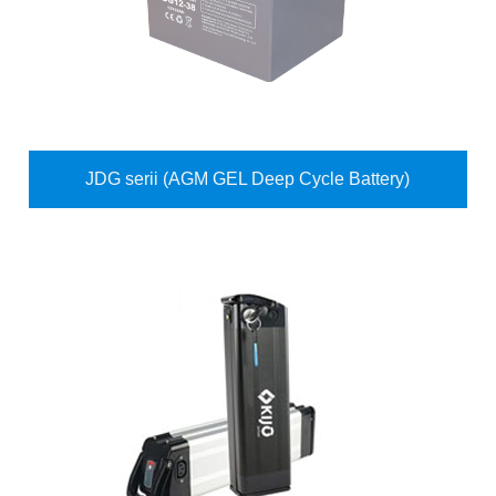
JDG serii (AGM GEL Deep Cycle Battery)