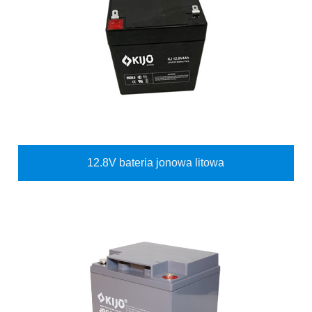
12.8V bateria jonowa litowa